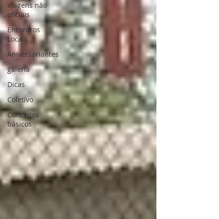
Viagens não
oficiais
Encontros
Locais
Aniversariantes
galeria
Dicas
Coletivo
Conceitos
básicos