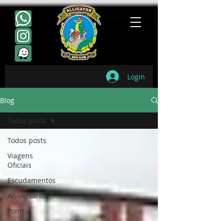
Login
Blog
Todos posts
Todos posts
Viagens
Oficiais
Escudamentos
Aniversários
Point