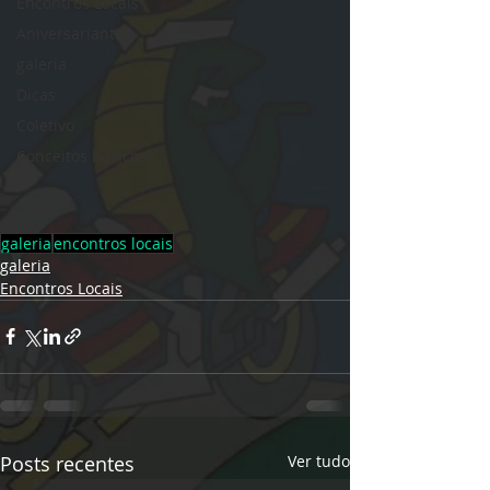
Encontros Locais
Aniversariantes
galeria
Dicas
Coletivo
Conceitos básicos
galeria
encontros locais
galeria
Encontros Locais
Posts recentes
Ver tudo