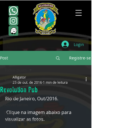
Login
Post
Registre-se
Todos posts
Alligator
Todos posts
25 de out. de 2016
1 min de leitura
Revolution Pub
Viagens Oficiais
Escudamentos
Rio de Janeiro, Out/2016. 
Aniversários
 Clique na imagem abaixo para 
Point
visualizar as fotos.
Viagens não oficiais