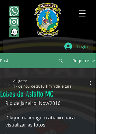
Login
Post
Registre-se
Todos posts
Alligator
Todos posts
17 de nov. de 2016
1 min de leitura
Lobos do Asfalto MC
Viagens Oficiais
Escudamentos
Rio de Janeiro, Nov/2016.
Aniversários
 Clique na imagem abaixo para 
Point
visualizar as fotos.
Viagens não oficiais