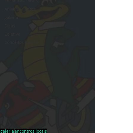
Encontros Locais
Aniversariantes
galeria
Dicas
Coletivo
Conceitos básicos
galeria
encontros locais