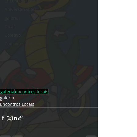
Encontros Locais
Aniversariantes
galeria
Dicas
Coletivo
Conceitos básicos
galeria
encontros locais
galeria
Encontros Locais