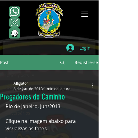
Login
Post
Registre-se
Todos posts
Alligator
Todos posts
8 de jun. de 2013
1 min de leitura
Pregadores do Caminho
Viagens Oficiais
Escudamentos
Rio de Janeiro, Jun/2013. 
Aniversários
Clique na imagem abaixo para 
Point
visualizar as fotos.
Viagens não oficiais