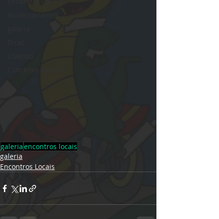
Encontros Locais
Aniversariantes
galeria
Dicas
Coletivo
Conceitos básicos
galeria
encontros locais
galeria
Encontros Locais