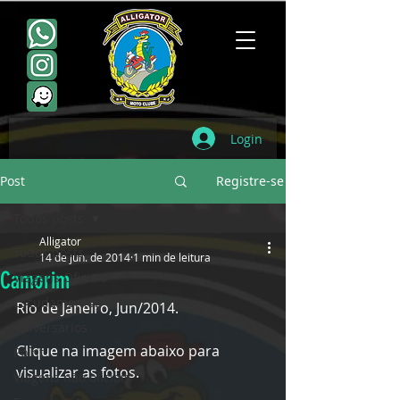
Login
Post
Registre-se
Todos posts
Alligator
Todos posts
14 de jun. de 2014
1 min de leitura
Camorim
Viagens Oficiais
Escudamentos
Rio de Janeiro, Jun/2014. 
Aniversários
Clique na imagem abaixo para 
Point
visualizar as fotos.
Viagens não oficiais