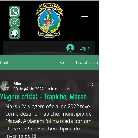
Login
Post
Registre-se
Todos posts
Allan
Todos posts
30 de jul. de 2022
1 min de leitura
Viagem oficial - Trapiche, Macaé
Viagens Oficiais
Escudamentos
Nossa 2a viagem oficial de 2022 teve 
Aniversários
como destino Trapiche, município de 
Macaé. A viagem foi marcada por um 
Point
clima confortável, bem típico do 
Viagens não oficiais
inverno do RJ.