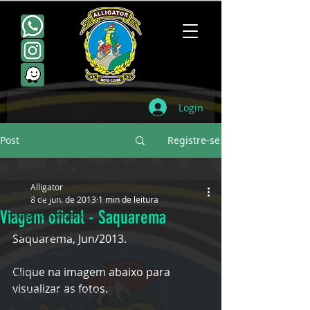
Login
Post
Registre-se
Todos posts
Alligator
Todos posts
8 de jun. de 2013
1 min de leitura
Viagem oficial - Saquarema
Viagens Oficiais
Escudamentos
Saquarema, Jun/2013.
Aniversários
Clique na imagem abaixo para 
Point
visualizar as fotos.
Viagens não oficiais