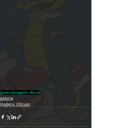
Encontros Locais
Aniversariantes
galeria
Dicas
Coletivo
Conceitos básicos
galeria
viagem oficial
galeria
Viagens Oficiais