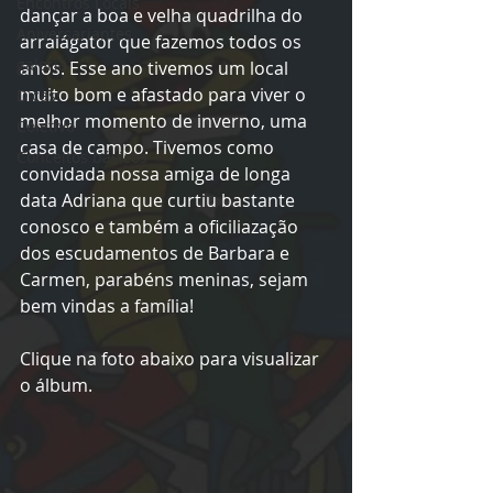
Encontros Locais
dançar a boa e velha quadrilha do 
Aniversariantes
arraiágator que fazemos todos os 
galeria
anos. Esse ano tivemos um local 
muito bom e afastado para viver o 
Dicas
melhor momento de inverno, uma 
Coletivo
casa de campo. Tivemos como 
Conceitos básicos
convidada nossa amiga de longa 
data Adriana que curtiu bastante 
conosco e também a oficiliazação 
dos escudamentos de Barbara e 
Carmen, parabéns meninas, sejam 
bem vindas a família!
Clique na foto abaixo para visualizar 
o álbum.