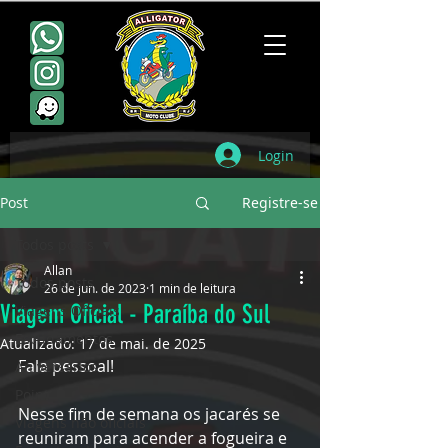
Login
Post
Registre-se
Todos posts
Allan
Todos posts
26 de jun. de 2023
1 min de leitura
Viagem Oficial - Paraíba do Sul
Viagens Oficiais
Escudamentos
Atualizado:
17 de mai. de 2025
Fala pessoal!
Aniversários
Point
Nesse fim de semana os jacarés se 
Viagens não oficiais
reuniram para acender a fogueira e 