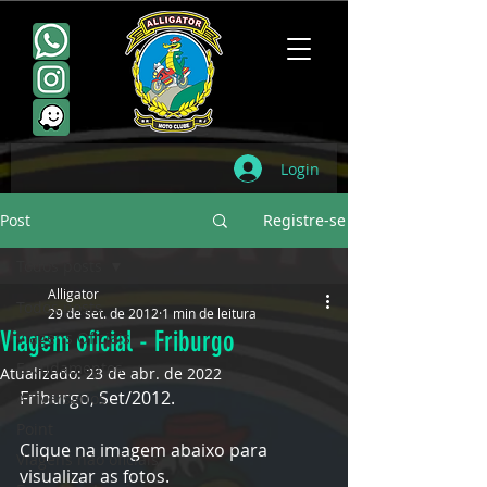
Login
Post
Registre-se
Todos posts
Alligator
Todos posts
29 de set. de 2012
1 min de leitura
Viagem oficial - Friburgo
Viagens Oficiais
Escudamentos
Atualizado:
23 de abr. de 2022
Friburgo, Set/2012.
Aniversários
Point
Clique na imagem abaixo para 
Viagens não oficiais
visualizar as fotos.