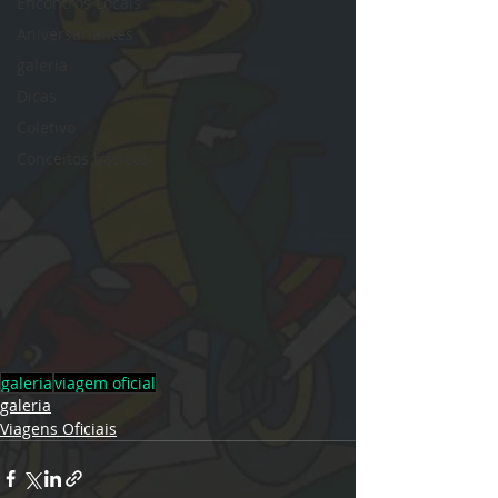
Encontros Locais
Aniversariantes
galeria
Dicas
Coletivo
Conceitos básicos
galeria
viagem oficial
galeria
Viagens Oficiais