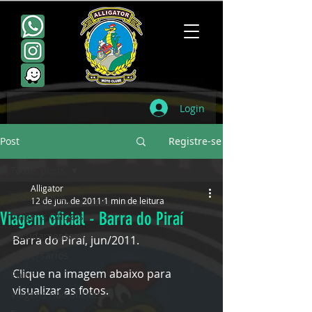
Login
Post
Registre-se
Todos posts
Alligator
Todos posts
12 de jun. de 2011
1 min de leitura
Viagem oficial - Barra do Piraí
Viagens Oficiais
Escudamentos
Barra do Piraí, jun/2011.
Aniversários
Clique na imagem abaixo para 
Point
visualizar as fotos.
Viagens não oficiais