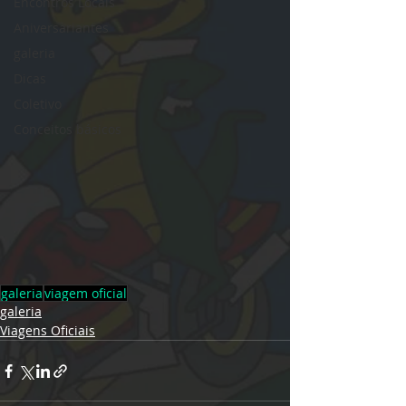
Encontros Locais
Aniversariantes
galeria
Dicas
Coletivo
Conceitos básicos
galeria
viagem oficial
galeria
Viagens Oficiais