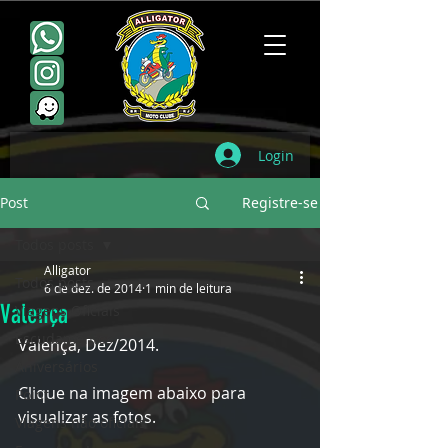
Login
Post
Registre-se
Todos posts
Alligator
Todos posts
6 de dez. de 2014
1 min de leitura
Valença
Viagens Oficiais
Escudamentos
Valença, Dez/2014.
Aniversários
Clique na imagem abaixo para 
Point
visualizar as fotos.
Viagens não oficiais