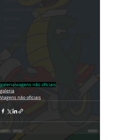
Encontros Locais
Aniversariantes
galeria
Dicas
Coletivo
Conceitos básicos
galeria
viagens não oficiais
galeria
Viagens não oficiais