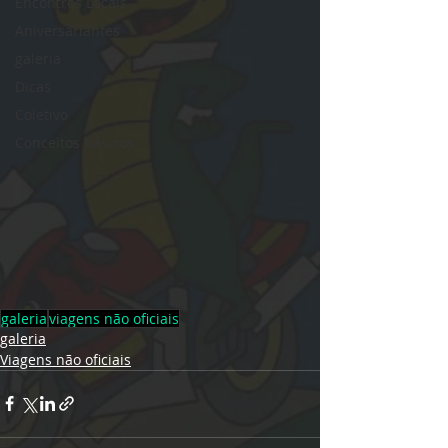
Encontros Locais
Aniversariantes
galeria
Dicas
Coletivo
Conceitos básicos
galeria
viagens não oficiais
galeria
Viagens não oficiais