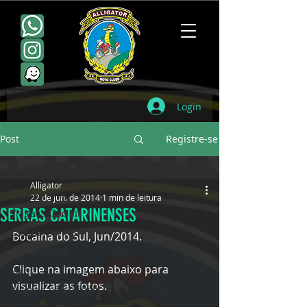
Login
Post
Registre-se
Todos posts
Alligator
Todos posts
22 de jun. de 2014
1 min de leitura
SERRAS CATARINENSES
Viagens Oficiais
Escudamentos
Bocaina do Sul, Jun/2014.
Aniversários
Clique na imagem abaixo para 
Point
visualizar as fotos.
Viagens não oficiais