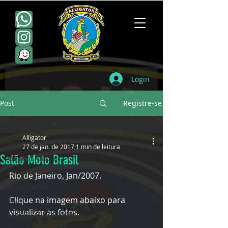
Login
Post
Registre-se
Todos posts
Alligator
Todos posts
27 de jan. de 2017
1 min de leitura
Salão Moto Brasil
Viagens Oficiais
Escudamentos
Rio de Janeiro, Jan/2007. 
Aniversários
Clique na imagem abaixo para 
Point
visualizar as fotos.
Viagens não oficiais