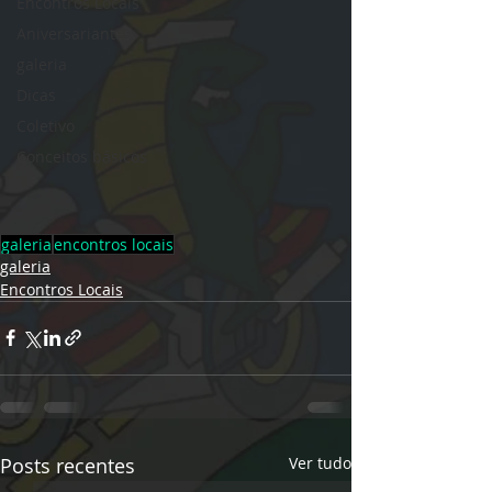
Encontros Locais
Aniversariantes
galeria
Dicas
Coletivo
Conceitos básicos
galeria
encontros locais
galeria
Encontros Locais
Posts recentes
Ver tudo