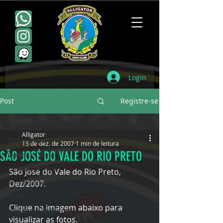
Login
Post
Registre-se
Todos posts
Alligator
Todos posts
15 de dez. de 2007
1 min de leitura
SÃO JOSÉ DO VALE DO RIO PRETO
Viagens Oficiais
Escudamentos
São José do Vale do Rio Preto, 
Aniversários
Dez/2007.
Point
Clique na imagem abaixo para 
Viagens não oficiais
visualizar as fotos.