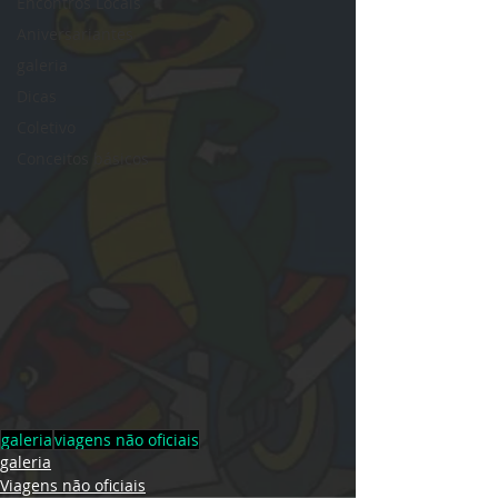
Encontros Locais
Aniversariantes
galeria
Dicas
Coletivo
Conceitos básicos
galeria
viagens não oficiais
galeria
Viagens não oficiais