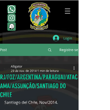
Login
Post
Registre-se
Todos posts
Alligator
Todos posts
29 de nov. de 2014
1 min de leitura
RJ/FOZ/ARGENTINA/PARAGUAI/ATAC
Viagens Oficiais
Escudamentos
AMA/ASSUNÇÃO/SANTIAGO DO
Aniversários
CHILE
Point
Santiago del Chile, Nov/2014.
Viagens não oficiais