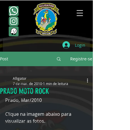
Login
Post
Registre-se
Todos posts
Alligator
Todos posts
7 de mar. de 2010
1 min de leitura
PRADO MOTO ROCK
Viagens Oficiais
Escudamentos
Prado, Mar/2010
Aniversários
Clique na imagem abaixo para 
Point
visualizar as fotos.
Viagens não oficiais