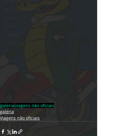
Encontros Locais
Aniversariantes
galeria
Dicas
Coletivo
Conceitos básicos
galeria
viagens não oficiais
galeria
Viagens não oficiais