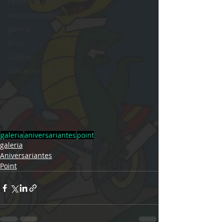
Encontros Locais
Aniversariantes
galeria
Dicas
Coletivo
Conceitos básicos
galeria
aniversariantes
point
galeria
Aniversariantes
Point