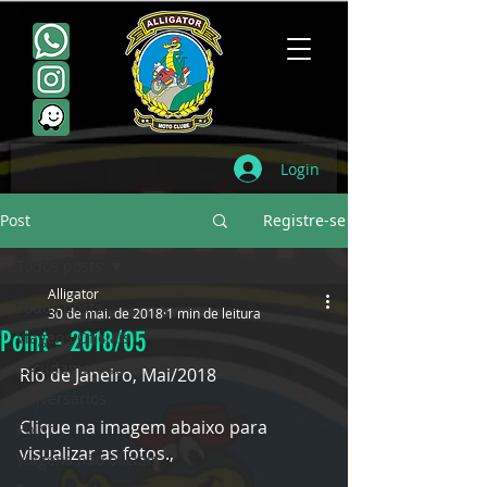
Login
Post
Registre-se
Todos posts
Alligator
Todos posts
30 de mai. de 2018
1 min de leitura
Point - 2018/05
Viagens Oficiais
Escudamentos
Rio de Janeiro, Mai/2018
Aniversários
Clique na imagem abaixo para 
Point
visualizar as fotos.,
Viagens não oficiais