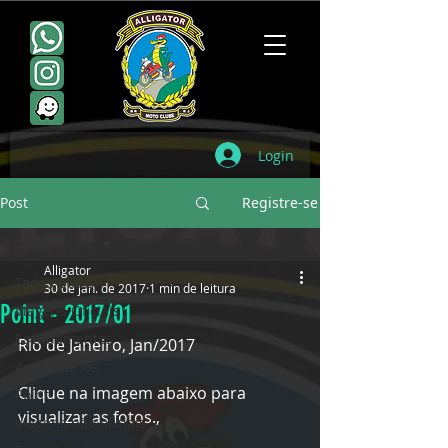
Login
Post
Registre-se
Todos posts
Alligator
Todos posts
30 de jan. de 2017
1 min de leitura
Point - 2017/01
Viagens Oficiais
Escudamentos
Rio de Janeiro, Jan/2017
Aniversários
Clique na imagem abaixo para 
Point
visualizar as fotos.,
Viagens não oficiais