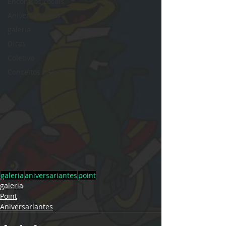
Encontros Locais
Aniversariantes
galeria
Dicas
Coletivo
Conceitos básicos
galeria
aniversariantes
point
galeria
Point
Aniversariantes