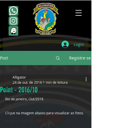
Login
Post
Registre-se
Todos posts
Alligator
Todos posts
24 de out. de 2016
1 min de leitura
Point - 2016/10
Viagens Oficiais
Escudamentos
Rio de Janeiro, Out/2016
Aniversários
Point
Clique na imagem abaixo para visualizar as fotos.
Viagens não oficiais