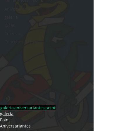
Encontros Locais
Aniversariantes
galeria
Dicas
Coletivo
Conceitos básicos
galeria
aniversariantes
point
galeria
Point
Aniversariantes