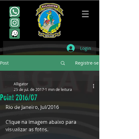
Login
Post
Registre-se
Todos posts
Alligator
Todos posts
25 de jul. de 2017
1 min de leitura
Point 2016/07
Viagens Oficiais
Escudamentos
Rio de Janeiro, Jul/2016
Aniversários
Clique na imagem abaixo para 
Point
visualizar as fotos.
Viagens não oficiais