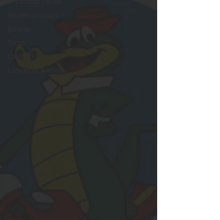
Encontros Locais
Aniversariantes
galeria
Dicas
Coletivo
Conceitos básicos