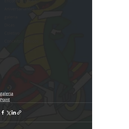
Encontros Locais
Aniversariantes
galeria
Dicas
Coletivo
Conceitos básicos
galeria
Point