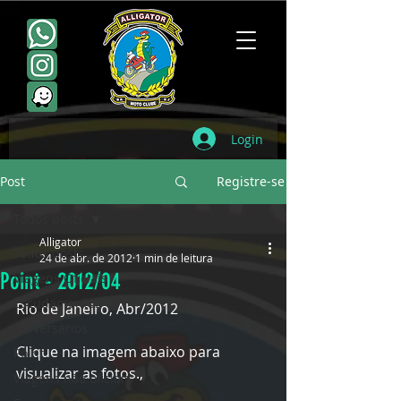
Login
Post
Registre-se
Todos posts
Alligator
Todos posts
24 de abr. de 2012
1 min de leitura
Point - 2012/04
Viagens Oficiais
Escudamentos
Rio de Janeiro, Abr/2012
Aniversários
Clique na imagem abaixo para 
Point
visualizar as fotos.,
Viagens não oficiais