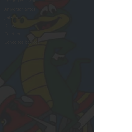
Encontros Locais
Aniversariantes
galeria
Dicas
Coletivo
Conceitos básicos