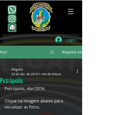
Login
Post
Registre-se
Todos posts
Alligator
Todos posts
30 de abr. de 2016
1 min de leitura
Petrópolis
Viagens Oficiais
Escudamentos
Petrópolis, Abr/2016. 
Aniversários
Clique na imagem abaixo para 
Point
visualizar as fotos.
Viagens não oficiais