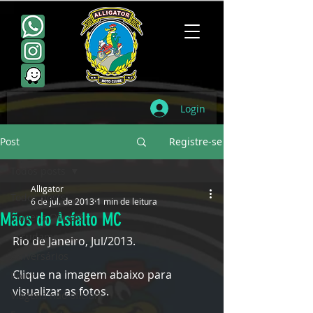
Login
Post
Registre-se
Todos posts
Alligator
Todos posts
6 de jul. de 2013
1 min de leitura
Mãos do Asfalto MC
Viagens Oficiais
Escudamentos
Rio de Janeiro, Jul/2013. 
Aniversários
Clique na imagem abaixo para 
Point
visualizar as fotos.
Viagens não oficiais