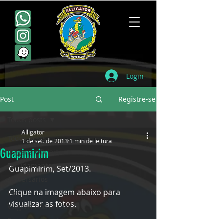
Login
Post
Registre-se
Todos posts
Alligator
Todos posts
1 de set. de 2013
1 min de leitura
Guapimirim
Viagens Oficiais
Escudamentos
Guapimirim, Set/2013.
Aniversários
Clique na imagem abaixo para 
Point
visualizar as fotos.
Viagens não oficiais