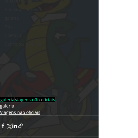
Encontros Locais
Aniversariantes
galeria
Dicas
Coletivo
Conceitos básicos
galeria
viagens não oficiais
galeria
Viagens não oficiais