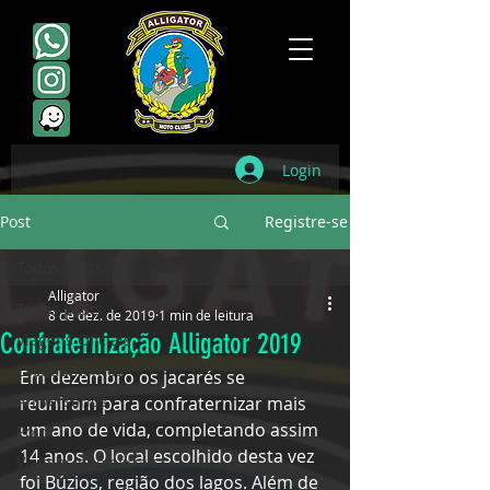
Login
Post
Registre-se
Todos posts
Alligator
Todos posts
8 de dez. de 2019
1 min de leitura
Confraternização Alligator 2019
Viagens Oficiais
Escudamentos
Em dezembro os jacarés se 
Aniversários
reuniram para confraternizar mais 
um ano de vida, completando assim 
Point
14 anos. O local escolhido desta vez 
Viagens não oficiais
foi Búzios, região dos lagos. Além de 