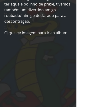
Encontros Locais
ter aquele bolinho de praxe, tivemos 
Aniversariantes
também um divertido amigo 
galeria
roubado/inimigo declarado para a 
Dicas
descontração.
Coletivo
Clique na imagem para ir ao álbum
Conceitos básicos