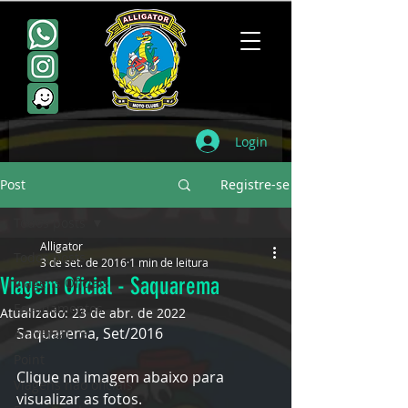
Login
Post
Registre-se
Todos posts
Alligator
Todos posts
3 de set. de 2016
1 min de leitura
Viagem Oficial - Saquarema
Viagens Oficiais
Escudamentos
Atualizado:
23 de abr. de 2022
Saquarema, Set/2016
Aniversários
Point
Clique na imagem abaixo para 
Viagens não oficiais
visualizar as fotos.