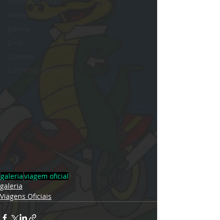
Encontros Locais
Aniversariantes
galeria
Dicas
Coletivo
Conceitos básicos
galeria
viagem oficial
galeria
Viagens Oficiais