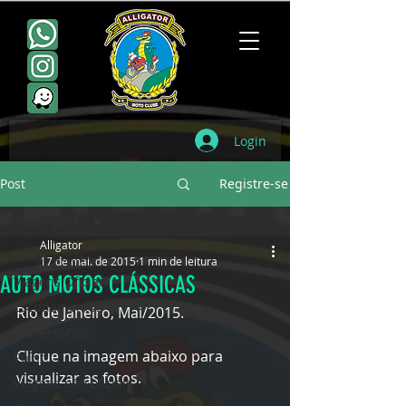
Login
Post
Registre-se
Todos posts
Alligator
Todos posts
17 de mai. de 2015
1 min de leitura
AUTO MOTOS CLÁSSICAS
Viagens Oficiais
Escudamentos
Rio de Janeiro, Mai/2015. 
Aniversários
Clique na imagem abaixo para 
Point
visualizar as fotos.
Viagens não oficiais