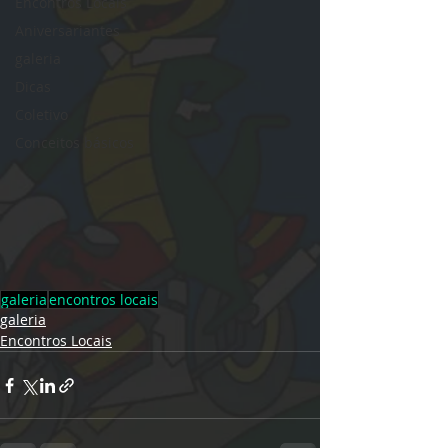
Encontros Locais
Aniversariantes
galeria
Dicas
Coletivo
Conceitos básicos
galeria
encontros locais
galeria
Encontros Locais