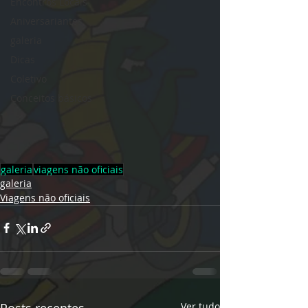
Encontros Locais
Aniversariantes
galeria
Dicas
Coletivo
Conceitos básicos
galeria
viagens não oficiais
galeria
Viagens não oficiais
Posts recentes
Ver tudo