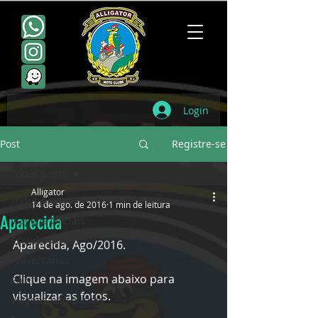
Login
Post
Registre-se
Todos posts
Alligator
Todos posts
14 de ago. de 2016
1 min de leitura
Aparecida
Viagens Oficiais
Escudamentos
Aparecida, Ago/2016. 
Aniversários
Clique na imagem abaixo para 
Point
visualizar as fotos.
Viagens não oficiais