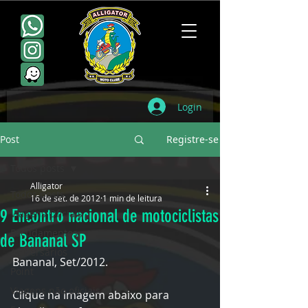
Login
Post
Registre-se
Todos posts
Alligator
Todos posts
16 de set. de 2012
1 min de leitura
9 Encontro nacional de motociclistas
Viagens Oficiais
Escudamentos
de Bananal SP
Aniversários
Bananal, Set/2012. 
Point
Viagens não oficiais
Clique na imagem abaixo para 