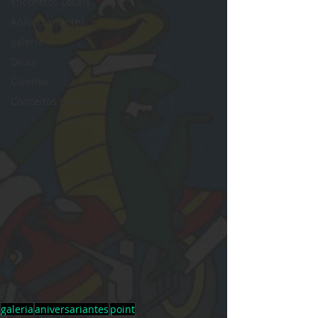
Encontros Locais
Aniversariantes
galeria
Dicas
Coletivo
Conceitos básicos
galeria
aniversariantes
point