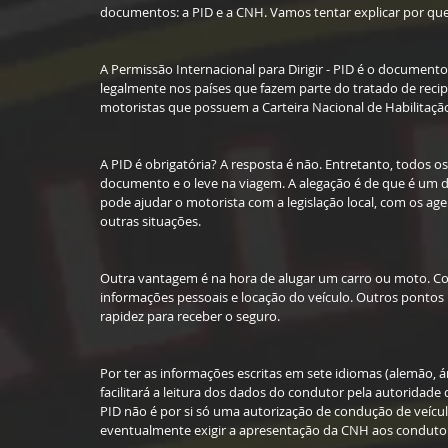
documentos: a PID e a CNH. Vamos tentar explicar por que
A Permissão Internacional para Dirigir - PID é o documento 
legalmente nos países que fazem parte do tratado de recip
motoristas que possuem a Carteira Nacional de Habilitaçã
A PID é obrigatória? A resposta é não. Entretanto, todos o
documento e o leve na viagem. A alegação é de que é um 
pode ajudar o motorista com a legislação local, com os age
outras situações.
Outra vantagem é na hora de alugar um carro ou moto. Com
informações pessoais e locação do veículo. Outros pontos 
rapidez para receber o seguro.
Por ter as informações escritas em sete idiomas (alemão, ár
facilitará a leitura dos dados do condutor pela autoridade d
PID não é por si só uma autorização de condução de veíc
eventualmente exigir a apresentação da CNH aos condutor