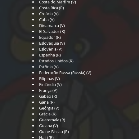
Costa do Marfim (V)  
Costa Rica (R)  
Croácia (V)  
Cuba (V)  
Dinamarca (V)  
El Salvador (R)  
Equador (R)  
Eslováquia (V)  
Eslovênia (V)  
Espanha (R)  
Estados Unidos (R)  
Estônia (V)  
Federação Russa (Rússia) (V)  
Filipinas (V)  
Finlândia (V)  
França (V)  
Gabão (R)  
Gana (R)  
Geórgia (V)  
Grécia (R)  
Guatemala (R)  
Guiana (V)  
Guiné-Bissau (R)  
Haiti (R)  