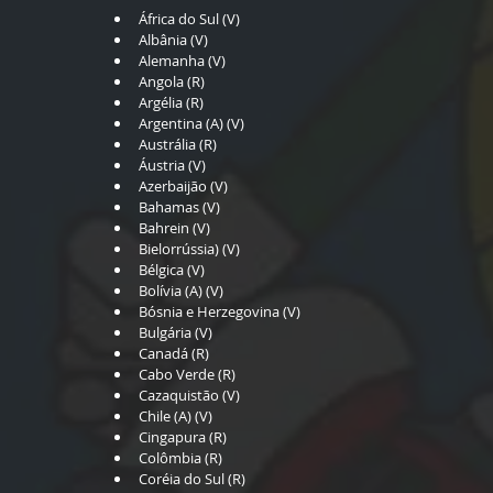
África do Sul (V)  
Albânia (V)  
Alemanha (V)  
Angola (R)  
Argélia (R)  
Argentina (A) (V)  
Austrália (R)  
Áustria (V)  
Azerbaijão (V)  
Bahamas (V)  
Bahrein (V)  
Bielorrússia) (V)  
Bélgica (V)  
Bolívia (A) (V)  
Bósnia e Herzegovina (V)  
Bulgária (V)  
Canadá (R)  
Cabo Verde (R)  
Cazaquistão (V)  
Chile (A) (V)  
Cingapura (R)  
Colômbia (R)  
Coréia do Sul (R)  