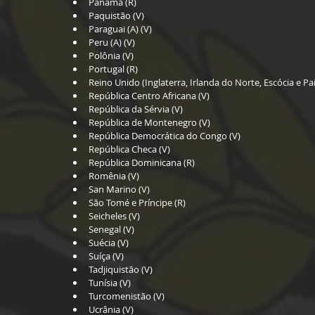
Panamá (R)  
Paquistão (V)  
Paraguai (A) (V)  
Peru (A) (V)  
Polônia (V)  
Portugal (R)  
Reino Unido (Inglaterra, Irlanda do Norte, Escócia e País
República Centro Africana (V)  
República da Sérvia (V)  
República de Montenegro (V)  
República Democrática do Congo (V)  
República Checa (V)  
República Dominicana (R)  
Romênia (V)  
San Marino (V)  
São Tomé e Príncipe (R)  
Seicheles (V)  
Senegal (V)  
Suécia (V)  
Suíça (V)  
Tadjiquistão (V)  
Tunísia (V)  
Turcomenistão (V)  
Ucrânia (V)  