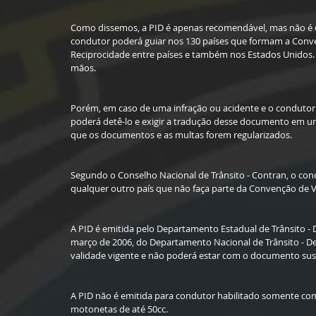
Como dissemos, a PID é apenas recomendável, mas não é obr
condutor poderá guiar nos 130 países que formam a Conven
Reciprocidade entre países e também nos Estados Unidos. 
mãos. 
Porém, em caso de uma infração ou acidente e o condutor 
poderá detê-lo e exigir a tradução desse documento em um c
que os documentos e as multas forem regularizados. 
Segundo o Conselho Nacional de Trânsito - Contran, o condu
qualquer outro país que não faça parte da Convenção de V
A PID é emitida pelo Departamento Estadual de Trânsito - 
março de 2006, do Departamento Nacional de Trânsito - De
validade vigente e não poderá estar com o documento su
A PID não é emitida para condutor habilitado somente com 
motonetas de até 50cc.