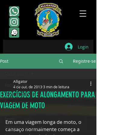
Login
Post
Registre-se
Todos posts
Alligator
Todos posts
4 de out. de 2013
3 min de leitura
EXERCÍCIOS DE ALONGAMENTO PARA
Viagens Oficiais
Escudamentos
VIAGEM DE MOTO
Aniversários
Point
Em uma viagem longa de moto, o 
Viagens não oficiais
cansaço normalmente começa a 