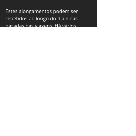
Estes alongamentos podem ser 
repetidos ao longo do dia e nas 
paradas nas viagens. Há vários 
outros tipos de exercícios, mas estes 
são básicos e visam alongar os 
principais músculos usados na 
pilotagem, dando conforto e 
relaxamento, evitando cansaço e 
lesões musculares.
Transforme o relaxamento em um 
hábito, mesmo nos dias em que não 
for pilotar. Eles te deixarão mais 
flexível e auxiliarão também na 
circulação sanguínea através das 
contrações musculares, o que reduz 
o risco de cãibras