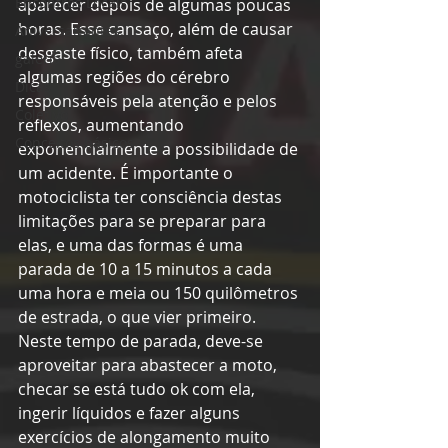
Encontros Locais
aparecer depois de algumas poucas 
horas. Esse cansaço, além de causar 
Aniversariantes
desgaste físico, também afeta 
galeria
algumas regiões do cérebro 
Dicas
responsáveis pela atenção e pelos 
Coletivo
reflexos, aumentando 
Conceitos básicos
exponencialmente a possibilidade de 
um acidente. É importante o 
motociclista ter consciência destas 
limitações para se preparar para 
elas, e uma das formas é uma 
parada de 10 a 15 minutos a cada 
uma hora e meia ou 150 quilômetros 
de estrada, o que vier primeiro. 
Neste tempo de parada, deve-se 
aproveitar para abastecer a moto, 
checar se está tudo ok com ela, 
ingerir líquidos e fazer alguns 
exercícios de alongamento muito 