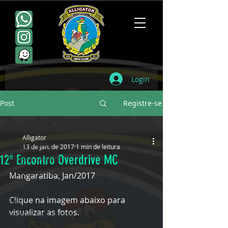
Login
Post
Registre-se
Todos posts
Alligator
Todos posts
13 de jan. de 2017
1 min de leitura
12º Encontro Overdrive MC
Viagens Oficiais
Escudamentos
Mangaratiba, Jan/2017
Aniversários
Clique na imagem abaixo para 
Point
visualizar as fotos.
Viagens não oficiais