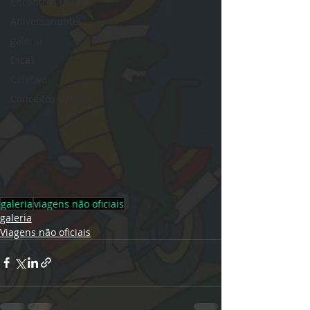
Encontros Locais
Aniversariantes
galeria
Dicas
Coletivo
Conceitos básicos
galeria
viagens não oficiais
galeria
Viagens não oficiais