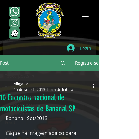
Login
Post
Registre-se
Todos posts
Alligator
Todos posts
15 de set. de 2013
1 min de leitura
10 Encontro nacional de
Viagens Oficiais
Escudamentos
motociclistas de Bananal SP
Aniversários
Bananal, Set/2013. 
Point
Viagens não oficiais
Clique na imagem abaixo para 