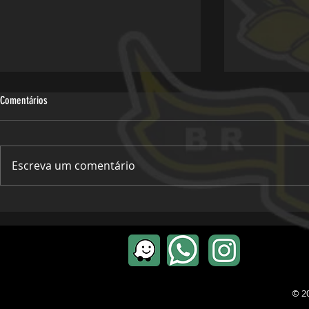
Comentários
Escreva um comentário
Viagem Oficial -
Viagem - 30º Pregos do Asfalto, Miguel
Pereira
© 20